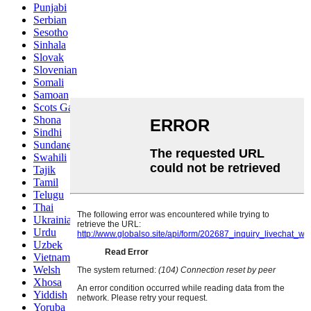
Punjabi
Serbian
Sesotho
Sinhala
Slovak
Slovenian
Somali
Samoan
Scots Gaelic
Shona
Sindhi
Sundanese
Swahili
Tajik
Tamil
Telugu
Thai
Ukrainian
Urdu
Uzbek
Vietnamese
Welsh
Xhosa
Yiddish
Yoruba