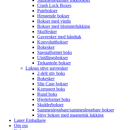
Sammenleggbare lokkbokser
Crash Lock Boxes
Putebokser
Hengende bokser
Bokser med vindu
Bokser med blomsterlukking
Skuffesker
Gaveesker med håndtak
Konvoluttbokser
Bokesker
Spesialformet boks
Utstillingsbokser
Trekantede bokser
Luksus stive gaveesker
2-delt stiv boks
Bokesker
Slip Case bokser
Korrugert boks
Rund boks
Hjerteformet boks
Skulderbokser
Sammenleggbare/sammenleggbare bokser
Stive bokser med magnetisk lukking
Lager Emballasje
Om oss