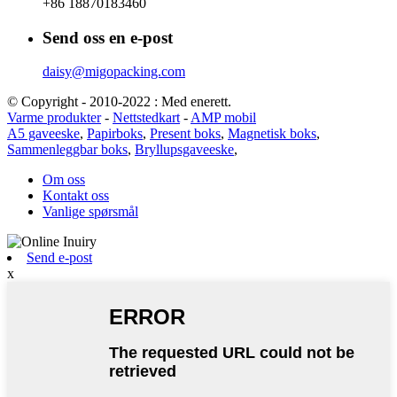
+86 18870183460
Send oss ​​en e-post
daisy@migopacking.com
© Copyright - 2010-2022 : Med enerett.
Varme produkter
-
Nettstedkart
-
AMP mobil
A5 gaveeske
,
Papirboks
,
Present boks
,
Magnetisk boks
,
Sammenleggbar boks
,
Bryllupsgaveeske
,
Om oss
Kontakt oss
Vanlige spørsmål
Send e-post
x