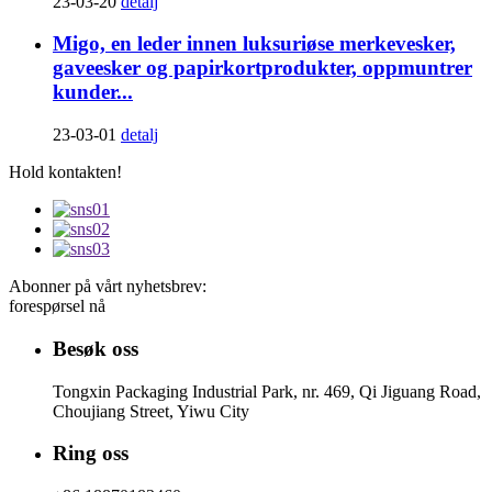
23-03-20
detalj
Migo, en leder innen luksuriøse merkevesker,
gaveesker og papirkortprodukter, oppmuntrer
kunder...
23-03-01
detalj
Hold kontakten!
Abonner på vårt nyhetsbrev:
forespørsel nå
Besøk oss
Tongxin Packaging Industrial Park, nr. 469, Qi Jiguang Road,
Choujiang Street, Yiwu City
Ring oss