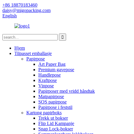
+86 18870183460
daisy@migopacking.com
English
Hjem
Tilpasset emballasje
Papirpose
Art Paper Bag
Premium gavepose
Handlepose
Kraftpose
Vinpose
Papirposer med vridd håndtak
Matpapirpose
SOS papirpose
Papirpose i feststil
Kartong papirboks
Trekk ut bokser
Flip Lid Kampanje
Snap Lock-bokser