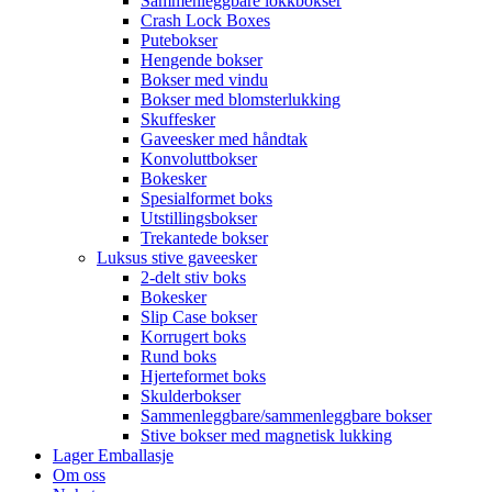
Sammenleggbare lokkbokser
Crash Lock Boxes
Putebokser
Hengende bokser
Bokser med vindu
Bokser med blomsterlukking
Skuffesker
Gaveesker med håndtak
Konvoluttbokser
Bokesker
Spesialformet boks
Utstillingsbokser
Trekantede bokser
Luksus stive gaveesker
2-delt stiv boks
Bokesker
Slip Case bokser
Korrugert boks
Rund boks
Hjerteformet boks
Skulderbokser
Sammenleggbare/sammenleggbare bokser
Stive bokser med magnetisk lukking
Lager Emballasje
Om oss