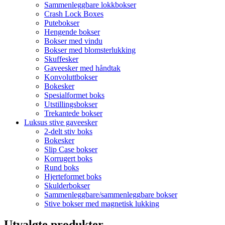
Sammenleggbare lokkbokser
Crash Lock Boxes
Putebokser
Hengende bokser
Bokser med vindu
Bokser med blomsterlukking
Skuffesker
Gaveesker med håndtak
Konvoluttbokser
Bokesker
Spesialformet boks
Utstillingsbokser
Trekantede bokser
Luksus stive gaveesker
2-delt stiv boks
Bokesker
Slip Case bokser
Korrugert boks
Rund boks
Hjerteformet boks
Skulderbokser
Sammenleggbare/sammenleggbare bokser
Stive bokser med magnetisk lukking
Utvalgte produkter