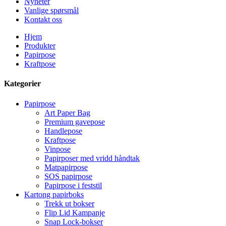
Nyheter
Vanlige spørsmål
Kontakt oss
Hjem
Produkter
Papirpose
Kraftpose
Kategorier
Papirpose
Art Paper Bag
Premium gavepose
Handlepose
Kraftpose
Vinpose
Papirposer med vridd håndtak
Matpapirpose
SOS papirpose
Papirpose i feststil
Kartong papirboks
Trekk ut bokser
Flip Lid Kampanje
Snap Lock-bokser