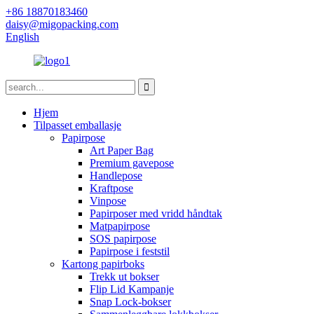
+86 18870183460
daisy@migopacking.com
English
Hjem
Tilpasset emballasje
Papirpose
Art Paper Bag
Premium gavepose
Handlepose
Kraftpose
Vinpose
Papirposer med vridd håndtak
Matpapirpose
SOS papirpose
Papirpose i feststil
Kartong papirboks
Trekk ut bokser
Flip Lid Kampanje
Snap Lock-bokser