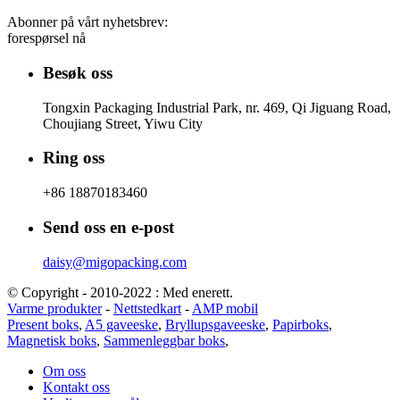
Abonner på vårt nyhetsbrev:
forespørsel nå
Besøk oss
Tongxin Packaging Industrial Park, nr. 469, Qi Jiguang Road,
Choujiang Street, Yiwu City
Ring oss
+86 18870183460
Send oss ​​en e-post
daisy@migopacking.com
© Copyright - 2010-2022 : Med enerett.
Varme produkter
-
Nettstedkart
-
AMP mobil
Present boks
,
A5 gaveeske
,
Bryllupsgaveeske
,
Papirboks
,
Magnetisk boks
,
Sammenleggbar boks
,
Om oss
Kontakt oss