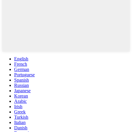
English
French
German
Portuguese
Spanish
Russian
Japanese
Korean
Arabic
Irish
Greek
Turkish
Italian
Danish